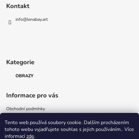
á
Kontakt
p
a
info
@
lenabay.art
t
í
Kategorie
OBRAZY
Informace pro vás
Obchodní podmínky
Podmínky ochrany osobních údajů
Tento web používá soubory cookie. Dalším procházením
tohoto webu vyjadřujete souhlas s jejich používáním.. Více
informací
zde
.