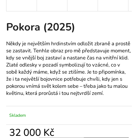
a
j
í
Pokora (2025)
t
?
Někdy je největším hrdinstvím odložit zbraně a prostě
se zastavit. Tenhle obraz pro mě představuje moment,
kdy se vnější boj zastaví a nastane čas na vnitřní klid.
Zlaté odlesky v pozadí symbolizují to vzácné, co v
sobě každý máme, když se ztišíme. Je to připomínka,
HLEDAT
že i ta největší bojovnice potřebuje chvíli, kdy jen s
pokorou vnímá svět kolem sebe – třeba jako tu malou
květinu, která prorůstá i tou nejtvrdší zemí.
Skladem
32 000 Kč