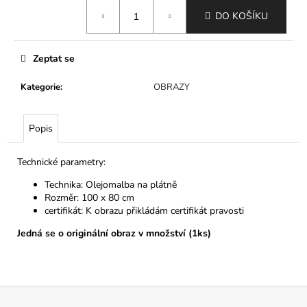
Měrná
DO KOŠÍKU
cena:
Zeptat se
Kategorie
:
OBRAZY
Popis
Technické parametry:
Technika: Olejomalba na plátně
Rozměr: 100 x 80 cm
certifikát: K obrazu přikládám certifikát pravosti
Jedná se o originální obraz v množství (1ks)
Z